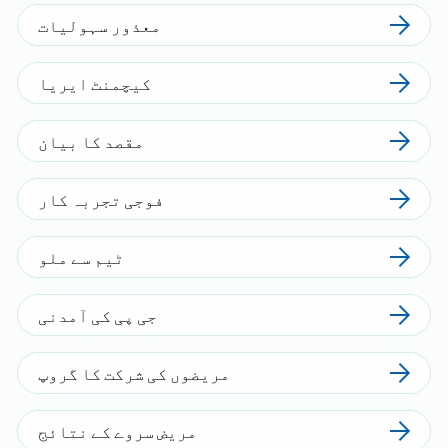
معذور سہولیات
کیچمنٹ ایریا
مقصد کا بیان
فوجی تجربہ کار
ٹیم سے ملو
جی پی کی آمدنی
مریضوں کی شرکت کا گروپ
مریض سروے کے نتائج