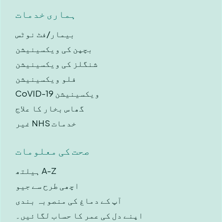
ہماری خدمات
بیمار/فٹ نوٹس
بچپن کی ویکسینیشن
شنگلز کی ویکسینیشن
فلو ویکسینیشن
CoVID-19 ویکسینیشن
گھاس بخار کا علاج
غیر NHS خدمات
صحت کی معلومات
ہیلتھ A-Z
اچھی طرح سے جیو
آپ کے دماغ کی منصوبہ بندی
اپنے دل کی عمر کا حساب لگائیں۔