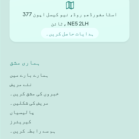
377 اسٹامفورڈھم روڈ، نیو کیسل اپون
ٹائن، NE5 2LH
ہدایات حاصل کریں۔
ہماری مشق
ہمارے بارے میں
نئے مریض
خبروں کی مشق کریں۔
مریض کی شکلیں۔
پالیسیاں
کیریئرز
ہم سے رابطہ کریں۔