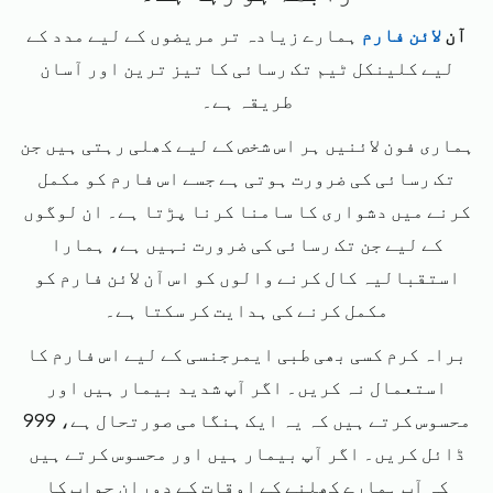
آن
لائن فارم
ہمارے زیادہ تر مریضوں کے لیے مدد کے
لیے کلینکل ٹیم تک رسائی کا تیز ترین اور آسان
طریقہ ہے۔
ہماری فون لائنیں ہر اس شخص کے لیے کھلی رہتی ہیں جن
تک رسائی کی ضرورت ہوتی ہے جسے اس فارم کو مکمل
کرنے میں دشواری کا سامنا کرنا پڑتا ہے۔ ان لوگوں
کے لیے جن تک رسائی کی ضرورت نہیں ہے، ہمارا
استقبالیہ کال کرنے والوں کو اس آن لائن فارم کو
مکمل کرنے کی ہدایت کر سکتا ہے۔
براہ کرم کسی بھی طبی ایمرجنسی کے لیے اس فارم کا
استعمال نہ کریں۔ اگر آپ شدید بیمار ہیں اور
محسوس کرتے ہیں کہ یہ ایک ہنگامی صورتحال ہے، 999
ڈائل کریں۔ اگر آپ بیمار ہیں اور محسوس کرتے ہیں
کہ آپ ہمارے کھلنے کے اوقات کے دوران جواب کا