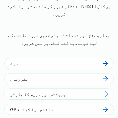
انتظار نہیں کر سکتے، تو براہ کرم NHS 111 پر کال
کریں۔
ہماری مشق اور خدمات کے بارے میں مزید جاننے کے
لیے نیچے دیے گئے لنکس پر عمل کریں۔
سوگ
تقرریاں
پریکٹس اور مریض کا چارٹر
GPs کا نام دیا گیا۔