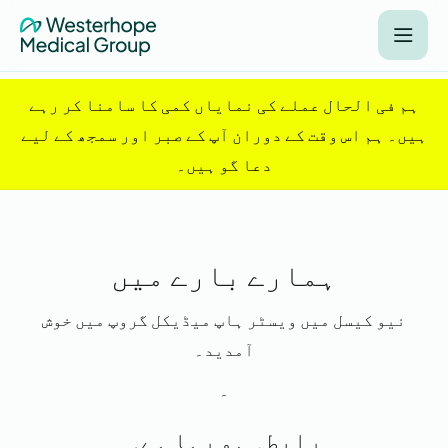
ہم فی الحال عملے کی نمایاں کمی کا سامنا کر رہے
ہیں۔ ہم اس وقت کے دوران آپ کے صبر اور سمجھ کے لیے
دعا گو ہیں۔
ہمارے بارے میں
نیو کیسل میں ویسٹر ہاپ میڈیکل گروپ میں خوش
آمدید۔
۔
رابطہ ہو رہا ہے۔